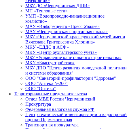
«Нефтяник»
МБУ ДО «Чернушинская ДШИ»
МП «Тепловые сети»
УМП «Водопроводно-канализационное
хозяйство»
МАУ «Информцентр «Пресс-Уралье»
МАУ «Чернушинская спортивная школа»
МБУ «Чернушинский краеведческий музей имени
Вячеслава Григорьевича Хлопина»
МКУ «ЕДДС и АСФ»
МКУ «Центр бухгалтерского учета»
МБУ «Управление капитального строительства»
МКУ «Благоустройство»
МБУ ДПО "Центр развития молодежной политики
и системы образования"
ООО "Санаторий-профилакторий "Здоровье"
ООО "Аптека №260"
ООО "Оптика"
Территориальные представительства
Отдел МВД России Чернушинский
Прокуратура
Федеральная налоговая служба РФ
Центр технической инвентаризации и кадастровой
оценки Пермского края
Транспортная прокуратура