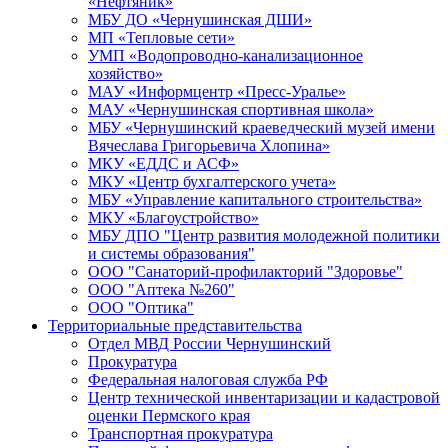
«Нефтяник»
МБУ ДО «Чернушинская ДШИ»
МП «Тепловые сети»
УМП «Водопроводно-канализационное
хозяйство»
МАУ «Информцентр «Пресс-Уралье»
МАУ «Чернушинская спортивная школа»
МБУ «Чернушинский краеведческий музей имени
Вячеслава Григорьевича Хлопина»
МКУ «ЕДДС и АСФ»
МКУ «Центр бухгалтерского учета»
МБУ «Управление капитального строительства»
МКУ «Благоустройство»
МБУ ДПО "Центр развития молодежной политики
и системы образования"
ООО "Санаторий-профилакторий "Здоровье"
ООО "Аптека №260"
ООО "Оптика"
Территориальные представительства
Отдел МВД России Чернушинский
Прокуратура
Федеральная налоговая служба РФ
Центр технической инвентаризации и кадастровой
оценки Пермского края
Транспортная прокуратура