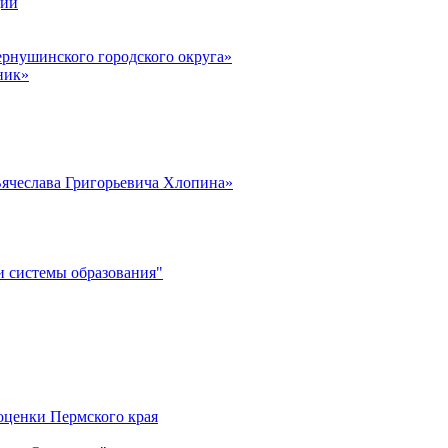
ции
рнушинского городского округа»
ник»
ячеслава Григорьевича Хлопина»
 системы образования"
оценки Пермского края