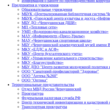
Информация о работе по противодействию корруп
Предприятия и учреждения
Образовательные учреждения
МБУК «Централизованная библиотечная система Че
МБУК «Городской центр культуры и досуга «Нефтя
МБУ ДО «Чернушинская ДШИ»
МП «Тепловые сети»
УМП «Водопроводно-канализационное хозяйство»
МАУ «Информцентр «Пресс-Уралье»
МАУ «Чернушинская спортивная школа»
МБУ «Чернушинский краеведческий музей имени В
МКУ «ЕДДС и АСФ»
МКУ «Центр бухгалтерского учета»
МБУ «Управление капитального строительства»
МКУ «Благоустройство»
МБУ ДПО "Центр развития молодежной политики и
ООО "Санаторий-профилакторий "Здоровье"
ООО "Аптека №260"
ООО "Оптика"
Территориальные представительства
Отдел МВД России Чернушинский
Прокуратура
Федеральная налоговая служба РФ
Центр технической инвентаризации и кадастровой 
Транспортная прокуратура