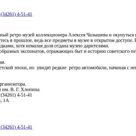
(34261) 4-51-41
ый ретро музей коллекционера Алексея Чалышева и окунуться в 
итесь в прошлое, ведь все предметы в музее в открытом доступе
ками, хотя немалая доля отдана музею дарителями.
ообразных экспонатов, отражающих быт и историю советского пе
ая.
етской эпохи, но увидят редкие ретро автомобили, начиная с ле
рганизатора.
 им. В. Г. Хлопина
(34261) 4-51-41
ы, 1А
(34261) 4-51-41