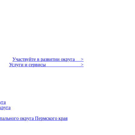
Участвуйте в развитии округа >
Услуги и сервисы >
уга
круга
пального округа Пермского края