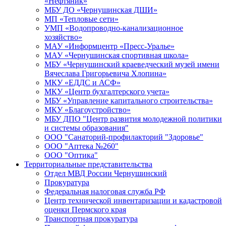
«Нефтяник»
МБУ ДО «Чернушинская ДШИ»
МП «Тепловые сети»
УМП «Водопроводно-канализационное
хозяйство»
МАУ «Информцентр «Пресс-Уралье»
МАУ «Чернушинская спортивная школа»
МБУ «Чернушинский краеведческий музей имени
Вячеслава Григорьевича Хлопина»
МКУ «ЕДДС и АСФ»
МКУ «Центр бухгалтерского учета»
МБУ «Управление капитального строительства»
МКУ «Благоустройство»
МБУ ДПО "Центр развития молодежной политики
и системы образования"
ООО "Санаторий-профилакторий "Здоровье"
ООО "Аптека №260"
ООО "Оптика"
Территориальные представительства
Отдел МВД России Чернушинский
Прокуратура
Федеральная налоговая служба РФ
Центр технической инвентаризации и кадастровой
оценки Пермского края
Транспортная прокуратура