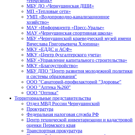
«Нефтяник»
МБУ ДО «Чернушинская ДШИ»
МП «Тепловые сети»
УМП «Водопроводно-канализационное
хозяйство»
МАУ «Информцентр «Пресс-Уралье»
МАУ «Чернушинская спортивная школа»
МБУ «Чернушинский краеведческий музей имени
Вячеслава Григорьевича Хлопина»
МКУ «ЕДДС и АСФ»
МКУ «Центр бухгалтерского учета»
МБУ «Управление капитального строительства»
МКУ «Благоустройство»
МБУ ДПО "Центр развития молодежной политики
и системы образования"
ООО "Санаторий-профилакторий "Здоровье"
ООО "Аптека №260"
ООО "Оптика"
Территориальные представительства
Отдел МВД России Чернушинский
Прокуратура
Федеральная налоговая служба РФ
Центр технической инвентаризации и кадастровой
оценки Пермского края
Транспортная прокуратура