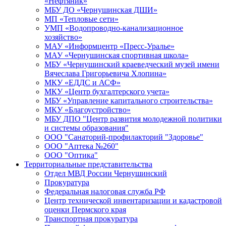
«Нефтяник»
МБУ ДО «Чернушинская ДШИ»
МП «Тепловые сети»
УМП «Водопроводно-канализационное
хозяйство»
МАУ «Информцентр «Пресс-Уралье»
МАУ «Чернушинская спортивная школа»
МБУ «Чернушинский краеведческий музей имени
Вячеслава Григорьевича Хлопина»
МКУ «ЕДДС и АСФ»
МКУ «Центр бухгалтерского учета»
МБУ «Управление капитального строительства»
МКУ «Благоустройство»
МБУ ДПО "Центр развития молодежной политики
и системы образования"
ООО "Санаторий-профилакторий "Здоровье"
ООО "Аптека №260"
ООО "Оптика"
Территориальные представительства
Отдел МВД России Чернушинский
Прокуратура
Федеральная налоговая служба РФ
Центр технической инвентаризации и кадастровой
оценки Пермского края
Транспортная прокуратура