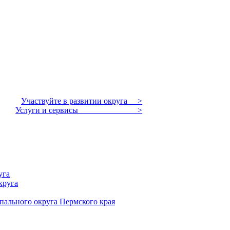
Участвуйте в развитии округа >
Услуги и сервисы >
уга
круга
пального округа Пермского края