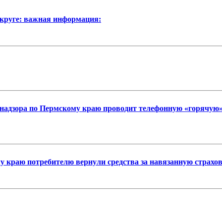
округе: важная информация:
отребнадзора по Пермскому краю проводит телефонную «горяч
у краю потребителю вернули средства за навязанную страхо