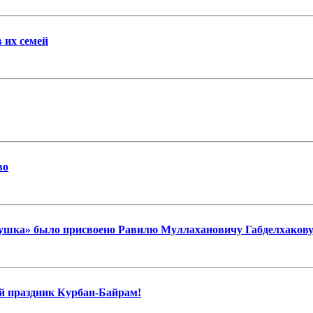
 их семей
во
ушка» было присвоено Равилю Муллахановичу Габделхакову, 
й праздник Курбан-Байрам!