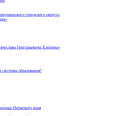
ции
рнушинского городского округа»
ник»
ячеслава Григорьевича Хлопина»
 системы образования"
оценки Пермского края