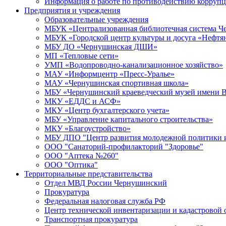
Информация о работе по противодействию корруп
Предприятия и учреждения
Образовательные учреждения
МБУК «Централизованная библиотечная система Че
МБУК «Городской центр культуры и досуга «Нефтя
МБУ ДО «Чернушинская ДШИ»
МП «Тепловые сети»
УМП «Водопроводно-канализационное хозяйство»
МАУ «Информцентр «Пресс-Уралье»
МАУ «Чернушинская спортивная школа»
МБУ «Чернушинский краеведческий музей имени В
МКУ «ЕДДС и АСФ»
МКУ «Центр бухгалтерского учета»
МБУ «Управление капитального строительства»
МКУ «Благоустройство»
МБУ ДПО "Центр развития молодежной политики и
ООО "Санаторий-профилакторий "Здоровье"
ООО "Аптека №260"
ООО "Оптика"
Территориальные представительства
Отдел МВД России Чернушинский
Прокуратура
Федеральная налоговая служба РФ
Центр технической инвентаризации и кадастровой 
Транспортная прокуратура