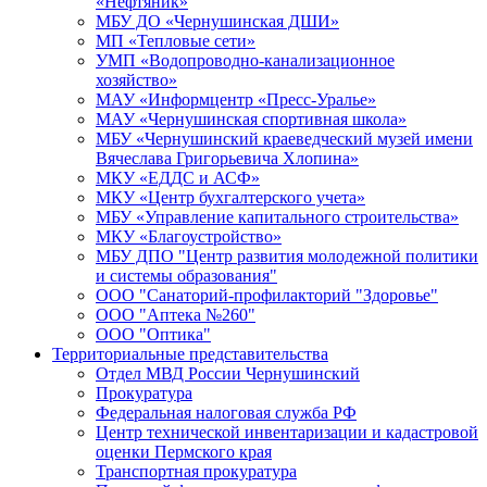
«Нефтяник»
МБУ ДО «Чернушинская ДШИ»
МП «Тепловые сети»
УМП «Водопроводно-канализационное
хозяйство»
МАУ «Информцентр «Пресс-Уралье»
МАУ «Чернушинская спортивная школа»
МБУ «Чернушинский краеведческий музей имени
Вячеслава Григорьевича Хлопина»
МКУ «ЕДДС и АСФ»
МКУ «Центр бухгалтерского учета»
МБУ «Управление капитального строительства»
МКУ «Благоустройство»
МБУ ДПО "Центр развития молодежной политики
и системы образования"
ООО "Санаторий-профилакторий "Здоровье"
ООО "Аптека №260"
ООО "Оптика"
Территориальные представительства
Отдел МВД России Чернушинский
Прокуратура
Федеральная налоговая служба РФ
Центр технической инвентаризации и кадастровой
оценки Пермского края
Транспортная прокуратура