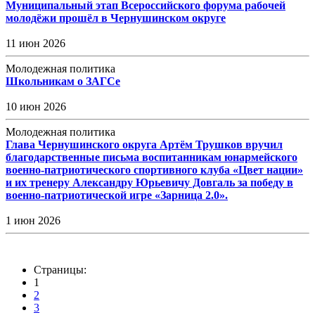
Муниципальный этап Всероссийского форума рабочей
молодёжи прошёл в Чернушинском округе
11 июн 2026
Молодежная политика
Школьникам о ЗАГСе
10 июн 2026
Молодежная политика
Глава Чернушинского округа Артём Трушков вручил
благодарственные письма воспитанникам юнармейского
военно-патриотического спортивного клуба «Цвет нации»
и их тренеру Александру Юрьевичу Довгаль за победу в
военно-патриотической игре «Зарница 2.0».
1 июн 2026
Страницы:
1
2
3