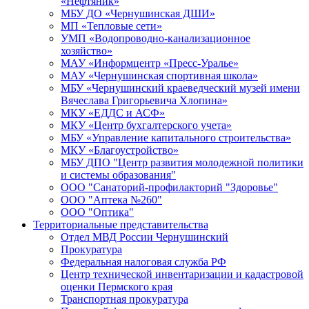
«Нефтяник»
МБУ ДО «Чернушинская ДШИ»
МП «Тепловые сети»
УМП «Водопроводно-канализационное
хозяйство»
МАУ «Информцентр «Пресс-Уралье»
МАУ «Чернушинская спортивная школа»
МБУ «Чернушинский краеведческий музей имени
Вячеслава Григорьевича Хлопина»
МКУ «ЕДДС и АСФ»
МКУ «Центр бухгалтерского учета»
МБУ «Управление капитального строительства»
МКУ «Благоустройство»
МБУ ДПО "Центр развития молодежной политики
и системы образования"
ООО "Санаторий-профилакторий "Здоровье"
ООО "Аптека №260"
ООО "Оптика"
Территориальные представительства
Отдел МВД России Чернушинский
Прокуратура
Федеральная налоговая служба РФ
Центр технической инвентаризации и кадастровой
оценки Пермского края
Транспортная прокуратура