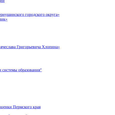
ции
рнушинского городского округа»
ник»
ячеслава Григорьевича Хлопина»
 системы образования"
оценки Пермского края