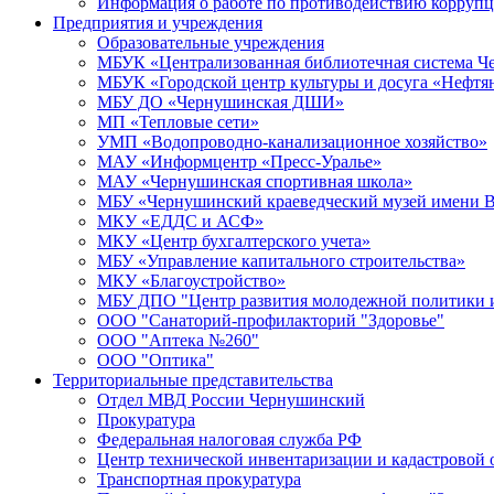
Информация о работе по противодействию корруп
Предприятия и учреждения
Образовательные учреждения
МБУК «Централизованная библиотечная система Че
МБУК «Городской центр культуры и досуга «Нефтя
МБУ ДО «Чернушинская ДШИ»
МП «Тепловые сети»
УМП «Водопроводно-канализационное хозяйство»
МАУ «Информцентр «Пресс-Уралье»
МАУ «Чернушинская спортивная школа»
МБУ «Чернушинский краеведческий музей имени В
МКУ «ЕДДС и АСФ»
МКУ «Центр бухгалтерского учета»
МБУ «Управление капитального строительства»
МКУ «Благоустройство»
МБУ ДПО "Центр развития молодежной политики и
ООО "Санаторий-профилакторий "Здоровье"
ООО "Аптека №260"
ООО "Оптика"
Территориальные представительства
Отдел МВД России Чернушинский
Прокуратура
Федеральная налоговая служба РФ
Центр технической инвентаризации и кадастровой 
Транспортная прокуратура