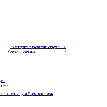
Участвуйте в развитии округа >
Услуги и сервисы >
уга
круга
пального округа Пермского края