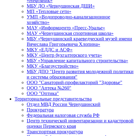
«Нефтяник»
МБУ ДО «Чернушинская ДШИ»
МП «Тепловые сети»
УМП «Водопроводно-канализационное
хозяйство»
МАУ «Информцентр «Пресс-Уралье»
МАУ «Чернушинская спортивная школа»
МБУ «Чернушинский краеведческий музей имени
Вячеслава Григорьевича Хлопина»
МКУ «ЕДДС и АСФ»
МКУ «Центр бухгалтерского учета»
МБУ «Управление капитального строительства»
МКУ «Благоустройство»
МБУ ДПО "Центр развития молодежной политики
и системы образования"
ООО "Санаторий-профилакторий "Здоровье"
ООО "Аптека №260"
ООО "Оптика"
Территориальные представительства
Отдел МВД России Чернушинский
Прокуратура
Федеральная налоговая служба РФ
Центр технической инвентаризации и кадастровой
оценки Пермского края
Транспортная прокуратура