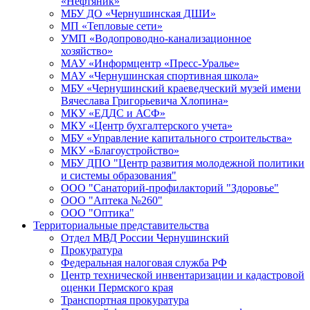
«Нефтяник»
МБУ ДО «Чернушинская ДШИ»
МП «Тепловые сети»
УМП «Водопроводно-канализационное
хозяйство»
МАУ «Информцентр «Пресс-Уралье»
МАУ «Чернушинская спортивная школа»
МБУ «Чернушинский краеведческий музей имени
Вячеслава Григорьевича Хлопина»
МКУ «ЕДДС и АСФ»
МКУ «Центр бухгалтерского учета»
МБУ «Управление капитального строительства»
МКУ «Благоустройство»
МБУ ДПО "Центр развития молодежной политики
и системы образования"
ООО "Санаторий-профилакторий "Здоровье"
ООО "Аптека №260"
ООО "Оптика"
Территориальные представительства
Отдел МВД России Чернушинский
Прокуратура
Федеральная налоговая служба РФ
Центр технической инвентаризации и кадастровой
оценки Пермского края
Транспортная прокуратура