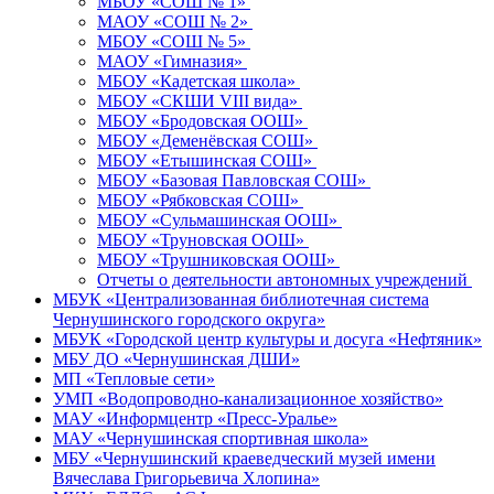
МБОУ «СОШ № 1»
МАОУ «СОШ № 2»
МБОУ «СОШ № 5»
МАОУ «Гимназия»
МБОУ «Кадетская школа»
МБОУ «СКШИ VIII вида»
МБОУ «Бродовская ООШ»
МБОУ «Деменёвская СОШ»
МБОУ «Етышинская СОШ»
МБОУ «Базовая Павловская СОШ»
МБОУ «Рябковская СОШ»
МБОУ «Сульмашинская ООШ»
МБОУ «Труновская ООШ»
МБОУ «Трушниковская ООШ»
Отчеты о деятельности автономных учреждений
МБУК «Централизованная библиотечная система
Чернушинского городского округа»
МБУК «Городской центр культуры и досуга «Нефтяник»
МБУ ДО «Чернушинская ДШИ»
МП «Тепловые сети»
УМП «Водопроводно-канализационное хозяйство»
МАУ «Информцентр «Пресс-Уралье»
МАУ «Чернушинская спортивная школа»
МБУ «Чернушинский краеведческий музей имени
Вячеслава Григорьевича Хлопина»