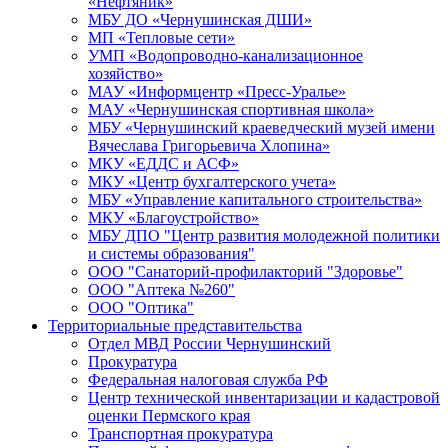
«Нефтяник»
МБУ ДО «Чернушинская ДШИ»
МП «Тепловые сети»
УМП «Водопроводно-канализационное
хозяйство»
МАУ «Информцентр «Пресс-Уралье»
МАУ «Чернушинская спортивная школа»
МБУ «Чернушинский краеведческий музей имени
Вячеслава Григорьевича Хлопина»
МКУ «ЕДДС и АСФ»
МКУ «Центр бухгалтерского учета»
МБУ «Управление капитального строительства»
МКУ «Благоустройство»
МБУ ДПО "Центр развития молодежной политики
и системы образования"
ООО "Санаторий-профилакторий "Здоровье"
ООО "Аптека №260"
ООО "Оптика"
Территориальные представительства
Отдел МВД России Чернушинский
Прокуратура
Федеральная налоговая служба РФ
Центр технической инвентаризации и кадастровой
оценки Пермского края
Транспортная прокуратура