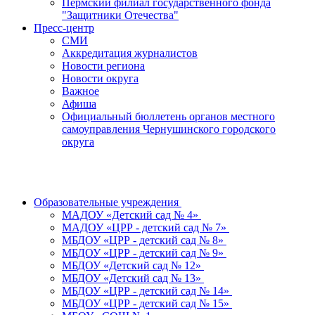
Пермский филиал государственного фонда
"Защитники Отечества"
Пресс-центр
СМИ
Аккредитация журналистов
Новости региона
Новости округа
Важное
Афиша
Официальный бюллетень органов местного
самоуправления Чернушинского городского
округа
Образовательные учреждения
МАДОУ «Детский сад № 4»
МАДОУ «ЦРР - детский сад № 7»
МБДОУ «ЦРР - детский сад № 8»
МБДОУ «ЦРР - детский сад № 9»
МБДОУ «Детский сад № 12»
МБДОУ «Детский сад № 13»
МБДОУ «ЦРР - детский сад № 14»
МБДОУ «ЦРР - детский сад № 15»