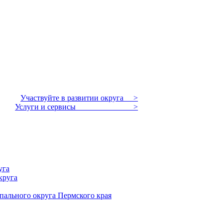
Участвуйте в развитии округа >
Услуги и сервисы >
уга
круга
пального округа Пермского края