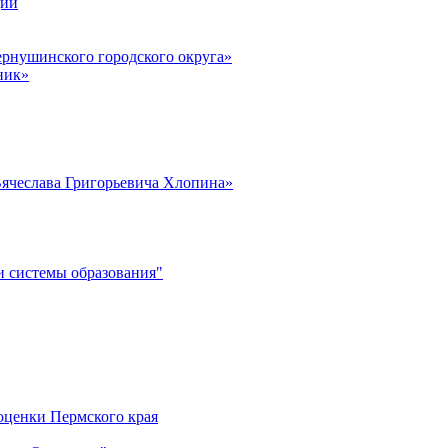
ции
рнушинского городского округа»
ник»
ячеслава Григорьевича Хлопина»
 системы образования"
оценки Пермского края