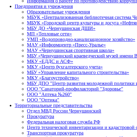
Информация о работе по противодействию корруп
Предприятия и учреждения
Образовательные учреждения
МБУК «Централизованная библиотечная система Че
МБУК «Городской центр культуры и досуга «Нефтя
МБУ ДО «Чернушинская ДШИ»
МП «Тепловые сети»
УМП «Водопроводно-канализационное хозяйство»
МАУ «Информцентр «Пресс-Уралье»
МАУ «Чернушинская спортивная школа»
МБУ «Чернушинский краеведческий музей имени В
МКУ «ЕДДС и АСФ»
МКУ «Центр бухгалтерского учета»
МБУ «Управление капитального строительства»
МКУ «Благоустройство»
МБУ ДПО "Центр развития молодежной политики и
ООО "Санаторий-профилакторий "Здоровье"
ООО "Аптека №260"
ООО "Оптика"
Территориальные представительства
Отдел МВД России Чернушинский
Прокуратура
Федеральная налоговая служба РФ
Центр технической инвентаризации и кадастровой 
Транспортная прокуратура