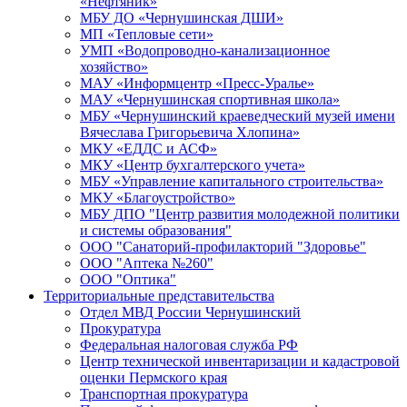
«Нефтяник»
МБУ ДО «Чернушинская ДШИ»
МП «Тепловые сети»
УМП «Водопроводно-канализационное
хозяйство»
МАУ «Информцентр «Пресс-Уралье»
МАУ «Чернушинская спортивная школа»
МБУ «Чернушинский краеведческий музей имени
Вячеслава Григорьевича Хлопина»
МКУ «ЕДДС и АСФ»
МКУ «Центр бухгалтерского учета»
МБУ «Управление капитального строительства»
МКУ «Благоустройство»
МБУ ДПО "Центр развития молодежной политики
и системы образования"
ООО "Санаторий-профилакторий "Здоровье"
ООО "Аптека №260"
ООО "Оптика"
Территориальные представительства
Отдел МВД России Чернушинский
Прокуратура
Федеральная налоговая служба РФ
Центр технической инвентаризации и кадастровой
оценки Пермского края
Транспортная прокуратура