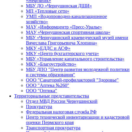
«Нефтяник»
МБУ ДО «Чернушинская ДШИ»
МП «Тепловые сети»
УМП «Водопроводно-канализационное
хозяйство»
МАУ «Информцентр «Пресс-Уралье»
МАУ «Чернушинская спортивная школа»
МБУ «Чернушинский краеведческий музей имени
Вячеслава Григорьевича Хлопина»
МКУ «ЕДДС и АСФ»
МКУ «Центр бухгалтерского учета»
МБУ «Управление капитального строительства»
МКУ «Благоустройство»
МБУ ДПО "Центр развития молодежной политики
и системы образования"
ООО "Санаторий-профилакторий "Здоровье"
ООО "Аптека №260"
ООО "Оптика"
Территориальные представительства
Отдел МВД России Чернушинский
Прокуратура
Федеральная налоговая служба РФ
Центр технической инвентаризации и кадастровой
оценки Пермского края
Транспортная прокуратура