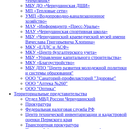
«Нефтяник»
МБУ ДО «Чернушинская ДШИ»
МП «Тепловые сети»
УМП «Водопроводно-канализационное
хозяйство»
МАУ «Информцентр «Пресс-Уралье»
МАУ «Чернушинская спортивная школа»
МБУ «Чернушинский краеведческий музей имени
Вячеслава Григорьевича Хлопина»
МКУ «ЕДДС и АСФ»
МКУ «Центр бухгалтерского учета»
МБУ «Управление капитального строительства»
МКУ «Благоустройство»
МБУ ДПО "Центр развития молодежной политики
и системы образования"
ООО "Санаторий-профилакторий "Здоровье"
ООО "Аптека №260"
ООО "Оптика"
Территориальные представительства
Отдел МВД России Чернушинский
Прокуратура
Федеральная налоговая служба РФ
Центр технической инвентаризации и кадастровой
оценки Пермского края
Транспортная прокуратура