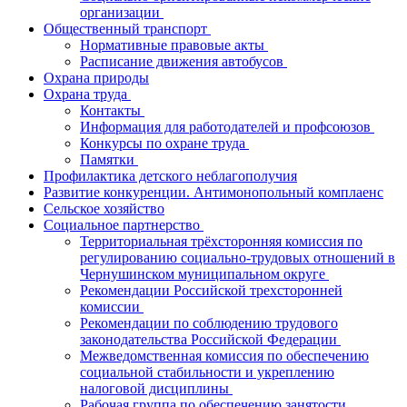
организации
Общественный транспорт
Нормативные правовые акты
Расписание движения автобусов
Охрана природы
Охрана труда
Контакты
Информация для работодателей и профсоюзов
Конкурсы по охране труда
Памятки
Профилактика детского неблагополучия
Развитие конкуренции. Антимонопольный комплаенс
Сельское хозяйство
Социальное партнерство
Территориальная трёхсторонняя комиссия по
регулированию социально-трудовых отношений в
Чернушинском муниципальном округе
Рекомендации Российской трехсторонней
комиссии
Рекомендации по соблюдению трудового
законодательства Российской Федерации
Межведомственная комиссия по обеспечению
социальной стабильности и укреплению
налоговой дисциплины
Рабочая группа по обеспечению занятости