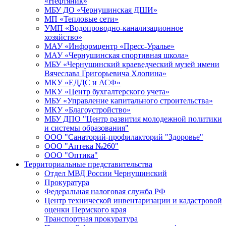
«Нефтяник»
МБУ ДО «Чернушинская ДШИ»
МП «Тепловые сети»
УМП «Водопроводно-канализационное
хозяйство»
МАУ «Информцентр «Пресс-Уралье»
МАУ «Чернушинская спортивная школа»
МБУ «Чернушинский краеведческий музей имени
Вячеслава Григорьевича Хлопина»
МКУ «ЕДДС и АСФ»
МКУ «Центр бухгалтерского учета»
МБУ «Управление капитального строительства»
МКУ «Благоустройство»
МБУ ДПО "Центр развития молодежной политики
и системы образования"
ООО "Санаторий-профилакторий "Здоровье"
ООО "Аптека №260"
ООО "Оптика"
Территориальные представительства
Отдел МВД России Чернушинский
Прокуратура
Федеральная налоговая служба РФ
Центр технической инвентаризации и кадастровой
оценки Пермского края
Транспортная прокуратура