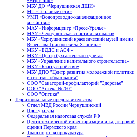
«Нефтяник»
МБУ ДО «Чернушинская ДШИ»
МП «Тепловые сети»
УМП «Водопроводно-канализационное
хозяйство»
МАУ «Информцентр «Пресс-Уралье»
МАУ «Чернушинская спортивная школа»
МБУ «Чернушинский краеведческий музей имени
Вячеслава Григорьевича Хлопина»
МКУ «ЕДДС и АСФ»
МКУ «Центр бухгалтерского учета»
МБУ «Управление капитального строительства»
МКУ «Благоустройство»
МБУ ДПО "Центр развития молодежной политики
и системы образования"
ООО "Санаторий-профилакторий "Здоровье"
ООО "Аптека №260"
ООО "Оптика"
Территориальные представительства
Отдел МВД России Чернушинский
Прокуратура
Федеральная налоговая служба РФ
Центр технической инвентаризации и кадастровой
оценки Пермского края
Транспортная прокуратура