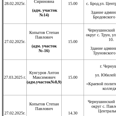
Сириновна
28.02.2025г.
15.00
с. Брод,ул. Цент
(адм. участок
Здание админ
№14)
Бродовского 
Чернушинский 
Копытов Степан
округ с. Трун, у
Павлович
10.
27.02.2025г.
15.00
(адм. участок
Здание админ
№-16)
Труновского 
г. Черну
Кунгуров Антон
ул. Юбилейн
27.03.2025 г.
Максимович
15.00
(адм.участок№8,9)
«Краевой полит
коллед
Чернушинский 
Копытов Степан
округ с. Павл
Павлович
Центральн
27.02.2025г.
14.30