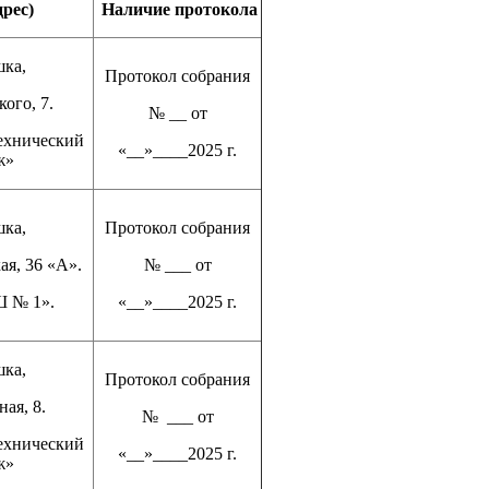
дрес)
Наличие протокола
шка,
Протокол собрания
кого, 7.
№ __ от
ехнический
«__»____2025 г.
ж»
шка,
Протокол собрания
ая, 36 «А».
№ ___ от
 № 1».
«__»____2025 г.
шка,
Протокол собрания
ая, 8.
№ ___ от
ехнический
«__»____2025 г.
ж»