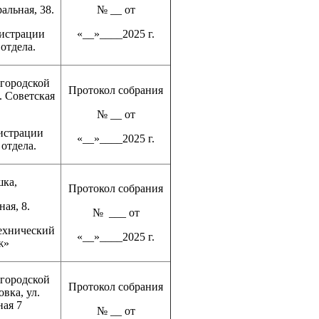
ральная, 38.
№ __ от
истрации
«__»____2025 г.
отдела.
городской
Протокол собрания
л. Советская
№ __ от
истрации
«__»____2025 г.
отдела.
шка,
Протокол собрания
ая, 8.
№ ___ от
ехнический
«__»____2025 г.
ж»
городской
Протокол собрания
овка, ул.
ая 7
№ __ от