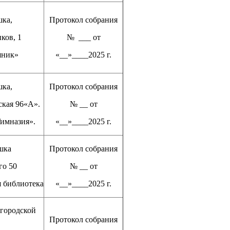
шка,
Протокол собрания
ков, 1
№ ___ от
яник»
«__»____2025 г.
шка,
Протокол собрания
ская 96«А».
№ __ от
мназия».
«__»____2025 г.
шка
Протокол собрания
го 50
№ __ от
я библиотека
«__»____2025 г.
городской
Протокол собрания