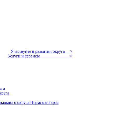
Участвуйте в развитии округа >
Услуги и сервисы >
уга
круга
пального округа Пермского края