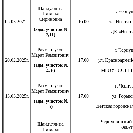
Шайдуллина
г. Черну
Наталья
Сириновна
05.03.2025г.
16.00
ул. Нефтяни
(адм. участок №
ДК «Нефт
7,11)
Рахмангулов
г. Черну
Марат Рамзитович
20.02.2025г.
17.00
ул. Красноармей
(адм. участок №
МБОУ «СОШ Ги
4, 6)
Рахмангулов
г. Черну
Марат Рамзитович
13.03.2025г.
17.00
ул. Горько
(адм. участок №
Детская городска
5)
Чернушинский 
Шайдуллина
округ
Наталья