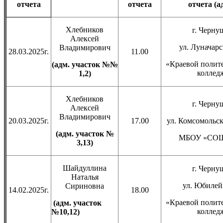
отчета
отчета
отчета (а
Хлебников
г. Черну
Алексей
ул. Луначарс
Владимирович
28.03.2025г.
11.00
«Краевой полит
(адм. участок №№
коллед
1,2)
Хлебников
г. Черну
Алексей
Владимирович
20.03.2025г.
17.00
ул. Комсомольск
(адм. участок №
МБОУ «СОШ
3,13)
Шайдуллина
г. Черну
Наталья
ул. Юбилейн
Сириновна
14.02.2025г.
18.00
«Краевой полит
(адм. участок
коллед
№10,12)