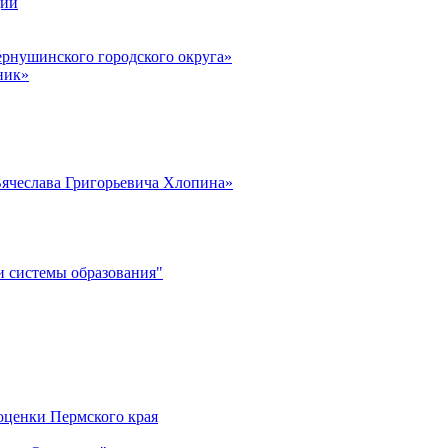
ции
рнушинского городского округа»
ник»
ячеслава Григорьевича Хлопина»
 системы образования"
оценки Пермского края