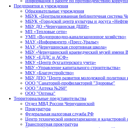
Информация о работе по противодействию корруп
Предприятия и учреждения
Образовательные учреждения
МБУК «Централизованная библиотечная система Че
МБУК «Городской центр культуры и досуга «Нефтя
МБУ ДО «Чернушинская ДШИ»
МП «Тепловые сети»
УМП «Водопроводно-канализационное хозяйство»
МАУ «Информцентр «Пресс-Уралье»
МАУ «Чернушинская спортивная школа»
МБУ «Чернушинский краеведческий музей имени В
МКУ «ЕДДС и АСФ»
МКУ «Центр бухгалтерского учета»
МБУ «Управление капитального строительства»
МКУ «Благоустройство»
МБУ ДПО "Центр развития молодежной политики и
ООО "Санаторий-профилакторий "Здоровье"
ООО "Аптека №260"
ООО "Оптика"
Территориальные представительства
Отдел МВД России Чернушинский
Прокуратура
Федеральная налоговая служба РФ
Центр технической инвентаризации и кадастровой 
Транспортная прокуратура