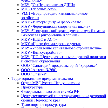
«Нефтяник»
МБУ ДО «Чернушинская ДШИ»
МП «Тепловые сети»
УМП «Водопроводно-канализационное
хозяйство»
МАУ «Информцентр «Пресс-Уралье»
МАУ «Чернушинская спортивная школа»
МБУ «Чернушинский краеведческий музей имени
Вячеслава Григорьевича Хлопина»
МКУ «ЕДДС и АСФ»
МКУ «Центр бухгалтерского учета»
МБУ «Управление капитального строительства»
МКУ «Благоустройство»
МБУ ДПО "Центр развития молодежной политики
и системы образования"
ООО "Санаторий-профилакторий "Здоровье"
ООО "Аптека №260"
ООО "Оптика"
Территориальные представительства
Отдел МВД России Чернушинский
Прокуратура
Федеральная налоговая служба РФ
Центр технической инвентаризации и кадастровой
оценки Пермского края
Транспортная прокуратура