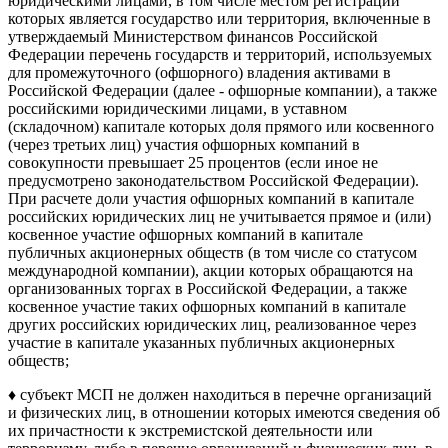
юридическими лицами, в том числе местом регистрации
которых является государство или территория, включенные в
утверждаемый Министерством финансов Российской
Федерации перечень государств и территорий, используемых
для промежуточного (офшорного) владения активами в
Российской Федерации (далее - офшорные компании), а также
российскими юридическими лицами, в уставном
(складочном) капитале которых доля прямого или косвенного
(через третьих лиц) участия офшорных компаний в
совокупности превышает 25 процентов (если иное не
предусмотрено законодательством Российской Федерации).
При расчете доли участия офшорных компаний в капитале
российских юридических лиц не учитывается прямое и (или)
косвенное участие офшорных компаний в капитале
публичных акционерных обществ (в том числе со статусом
международной компании), акции которых обращаются на
организованных торгах в Российской Федерации, а также
косвенное участие таких офшорных компаний в капитале
других российских юридических лиц, реализованное через
участие в капитале указанных публичных акционерных
обществ;
♦ субъект МСП не должен находиться в перечне организаций
и физических лиц, в отношении которых имеются сведения об
их причастности к экстремистской деятельности или