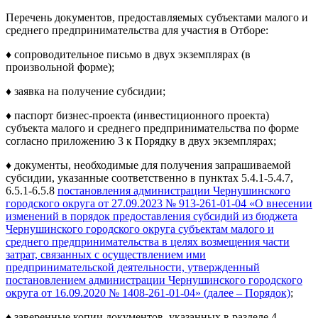
Перечень документов, предоставляемых субъектами малого и
среднего предпринимательства для участия в Отборе:
♦ сопроводительное письмо в двух экземплярах (в
произвольной форме);
♦ заявка на получение субсидии;
♦ паспорт бизнес-проекта (инвестиционного проекта)
субъекта малого и среднего предпринимательства по форме
согласно приложению 3 к Порядку в двух экземплярах;
♦ документы, необходимые для получения запрашиваемой
субсидии, указанные соответственно в пунктах 5.4.1-5.4.7,
6.5.1-6.5.8
постановления администрации Чернушинского
городского округа от 27.09.2023 № 913-261-01-04 «О внесении
изменений в порядок предоставления субсидий из бюджета
Чернушинского городского округа субъектам малого и
среднего предпринимательства в целях возмещения части
затрат, связанных с осуществлением ими
предпринимательской деятельности, утвержденный
постановлением администрации Чернушинского городского
округа от 16.09.2020 № 1408-261-01-04» (далее – Порядок)
;
♦ заверенные копии документов, указанных в разделе 4