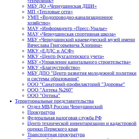
«Нефтяник»
МБУ ДО «Чернушинская ДШИ»
МП «Тепловые сети»
УМП «Водопроводно-канализационное
хозяйство»
МАУ «Информцентр «Пресс-Уралье»
МАУ «Чернушинская спортивная школа»
МБУ «Чернушинский краеведческий музей имени
Вячеслава Григорьевича Хлопина»
МКУ «ЕДДС и АСФ»
МКУ «Центр бухгалтерского учета»
МБУ «Управление капитального строительства»
МКУ «Благоустройство»
МБУ ДПО "Центр развития молодежной политики
и системы образования"
ООО "Санаторий-профилакторий "Здоровье"
ООО "Аптека №260"
ООО "Оптика"
Территориальные представительства
Отдел МВД России Чернушинский
Прокуратура
Федеральная налоговая служба РФ
Центр технической инвентаризации и кадастровой
оценки Пермского края
Транспортная прокуратура