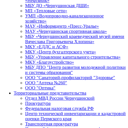
«Нефтяник»
МБУ ДО «Чернушинская ДШИ»
МП «Тепловые сети»
УМП «Водопроводно-канализационное
хозяйство»
МАУ «Информцентр «Пресс-Уралье»
МАУ «Чернушинская спортивная школа»
МБУ «Чернушинский краеведческий музей имени
Вячеслава Григорьевича Хлопина»
МКУ «ЕДДС и АСФ»
МКУ «Центр бухгалтерского учета»
МБУ «Управление капитального строительства»
МКУ «Благоустройство»
МБУ ДПО "Центр развития молодежной политики
и системы образования"
ООО "Санаторий-профилакторий "Здоровье"
ООО "Аптека №260"
ООО "Оптика"
Территориальные представительства
Отдел МВД России Чернушинский
Прокуратура
Федеральная налоговая служба РФ
Центр технической инвентаризации и кадастровой
оценки Пермского края
Транспортная прокуратура