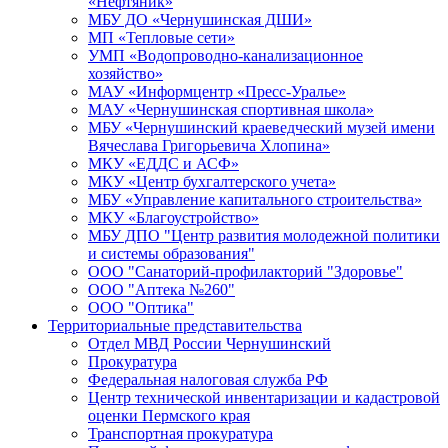
«Нефтяник»
МБУ ДО «Чернушинская ДШИ»
МП «Тепловые сети»
УМП «Водопроводно-канализационное
хозяйство»
МАУ «Информцентр «Пресс-Уралье»
МАУ «Чернушинская спортивная школа»
МБУ «Чернушинский краеведческий музей имени
Вячеслава Григорьевича Хлопина»
МКУ «ЕДДС и АСФ»
МКУ «Центр бухгалтерского учета»
МБУ «Управление капитального строительства»
МКУ «Благоустройство»
МБУ ДПО "Центр развития молодежной политики
и системы образования"
ООО "Санаторий-профилакторий "Здоровье"
ООО "Аптека №260"
ООО "Оптика"
Территориальные представительства
Отдел МВД России Чернушинский
Прокуратура
Федеральная налоговая служба РФ
Центр технической инвентаризации и кадастровой
оценки Пермского края
Транспортная прокуратура