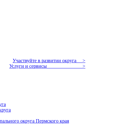
Участвуйте в развитии округа >
Услуги и сервисы >
уга
круга
пального округа Пермского края