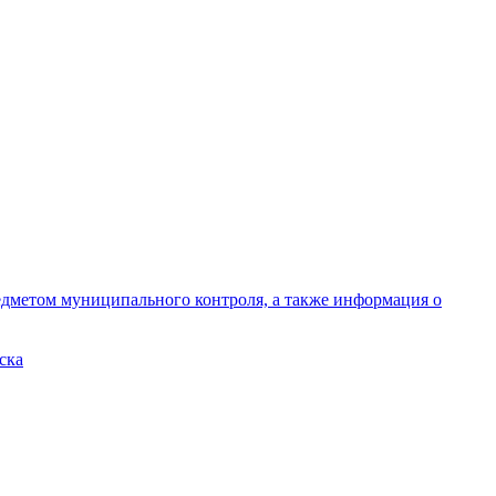
едметом муниципального контроля, а также информация о
ска