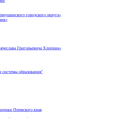
ции
рнушинского городского округа»
ник»
ячеслава Григорьевича Хлопина»
 системы образования"
оценки Пермского края