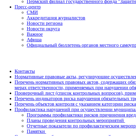
Пермский филиал государственного фонда "Защитн
Пресс-центр
СМИ
Аккредитация журналистов
Новости региона
Новости округа
Важное
Афиша
Официальный бюллетень органов местного самоупр
Контакты
Нормативные правовые акты, регулирующие осуществле
Перечень нормативных правовых актов, содержащих обяз
мерах ответственности, применяемых при нарушении об
Проверочный лист (список контрольных вопросов), при
Перечень индикаторов риска нарушения обязательных тре
Перечень объектов контроля с указанием категории риска
Профилактика нарушений при осуществлении муниципа
Программы профилактики рисков причинения вре
Планы проведения контрольных мероприятий
Отчетные показатели по профилактическим мероп
Памятки