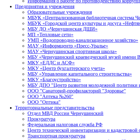
Информация о работе по противодействию корруп
Предприятия и учреждения
Образовательные учреждения
МБУК «Централизованная библиотечная система Че
МБУК «Городской центр культуры и досуга «Нефтя
МБУ ДО «Чернушинская ДШИ»
МП «Тепловые сети»
УМП «Водопроводно-канализационное хозяйство»
МАУ «Информцентр «Пресс-Уралье»
МАУ «Чернушинская спортивная школа»
МБУ «Чернушинский краеведческий музей имени В
МКУ «ЕДДС и АСФ»
МКУ «Центр бухгалтерского учета»
МБУ «Управление капитального строительства»
МКУ «Благоустройство»
МБУ ДПО "Центр развития молодежной политики и
ООО "Санаторий-профилакторий "Здоровье"
ООО "Аптека №260"
ООО "Оптика"
Территориальные представительства
Отдел МВД России Чернушинский
Прокуратура
Федеральная налоговая служба РФ
Центр технической инвентаризации и кадастровой 
Транспортная прокуратура