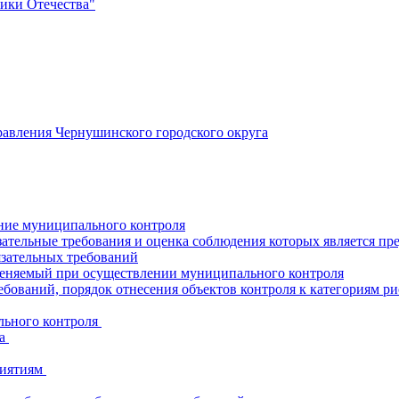
ики Отечества"
авления Чернушинского городского округа
ние муниципального контроля
ательные требования и оценка соблюдения которых является пр
язательных требований
меняемый при осуществлении муниципального контроля
бований, порядок отнесения объектов контроля к категориям ри
льного контроля
да
риятиям