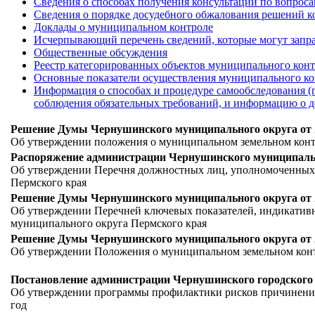
Сведения о способах получения консультаций по вопрос
Сведения о порядке досудебного обжалования решений ко
Доклады о муниципальном контроле
Исчерпывающий перечень сведений, которые могут запр
Общественные обсуждения
Реестр категорированных объектов муниципального кон
Основные показатели осуществления муниципального ко
Информация о способах и процедуре самообследования (п
соблюдения обязательных требований, и информацию о 
Решение Думы Чернушинского муниципального округа от 2
Об утверждении положения о муниципальном земельном кон
Распоряжение администрации Чернушинского муниципальног
Об утверждении Перечня должностных лиц, уполномоченных 
Пермского края
Решение Думы Чернушинского муниципального округа от 2
Об утверждении Перечней ключевых показателей, индикативн
муниципального округа Пермского края
Решение Думы Чернушинского муниципального округа от 2
Об утверждении Положения о муниципальном земельном кон
Постановление администрации Чернушинского городского ок
Об утверждении программы профилактики рисков причинения 
год