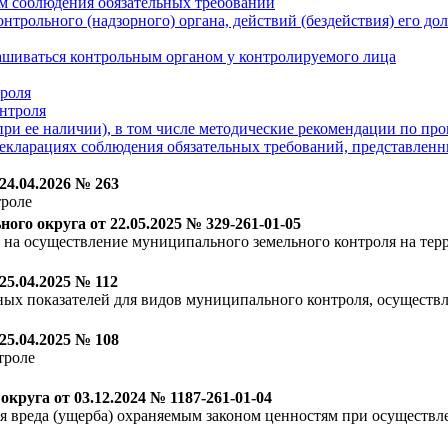
ам соблюдения обязательных требований
нтрольного (надзорного) органа, действий (бездействия) его д
ашиваться контрольным органом у контролируемого лица
троля
нтроля
ри ее наличии), в том числе методические рекомендации по пр
декларациях соблюдения обязательных требований, представле
4.04.2026 № 263
троле
о округа от 22.05.2025 № 329-261-01-05
на осуществление муниципального земельного контроля на те
5.04.2025 № 112
ых показателей для видов муниципального контроля, осуществ
5.04.2025 № 108
троле
руга от 03.12.2024 № 1187-261-01-04
вреда (ущерба) охраняемым законом ценностям при осуществле