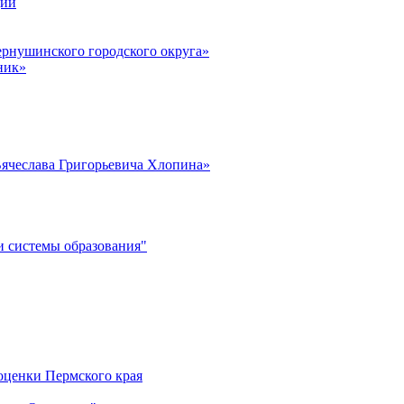
ции
рнушинского городского округа»
ник»
ячеслава Григорьевича Хлопина»
 системы образования"
оценки Пермского края