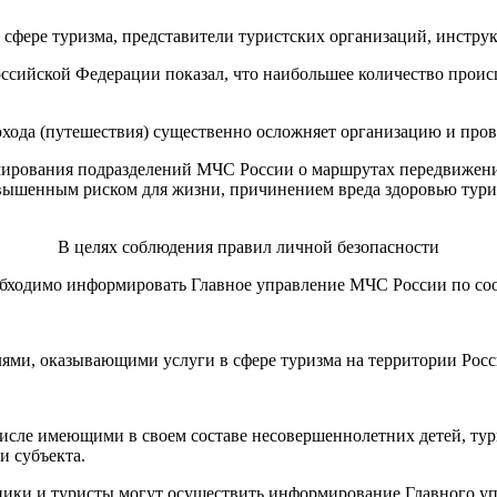
сфере туризма, представители туристских организаций, инстру
оссийской Федерации показал, что наибольшее количество прои
хода (путешествия) существенно осложняет организацию и пров
ирования подразделений МЧС России о маршрутах передвижения
вышенным риском для жизни, причинением вреда здоровью турис
В целях соблюдения правил личной безопасности
обходимо информировать Главное управление МЧС России по со
ми, оказывающими услуги в сфере туризма на территории Рос
 числе имеющими в своем составе несовершеннолетних детей, ту
 субъекта.
ники и туристы могут осуществить информирование Главного у