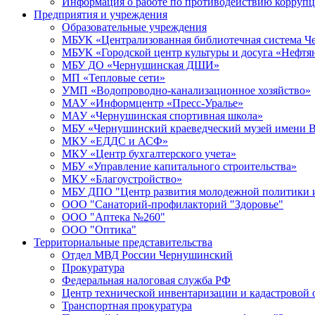
Информация о работе по противодействию корруп
Предприятия и учреждения
Образовательные учреждения
МБУК «Централизованная библиотечная система Че
МБУК «Городской центр культуры и досуга «Нефтя
МБУ ДО «Чернушинская ДШИ»
МП «Тепловые сети»
УМП «Водопроводно-канализационное хозяйство»
МАУ «Информцентр «Пресс-Уралье»
МАУ «Чернушинская спортивная школа»
МБУ «Чернушинский краеведческий музей имени В
МКУ «ЕДДС и АСФ»
МКУ «Центр бухгалтерского учета»
МБУ «Управление капитального строительства»
МКУ «Благоустройство»
МБУ ДПО "Центр развития молодежной политики и
ООО "Санаторий-профилакторий "Здоровье"
ООО "Аптека №260"
ООО "Оптика"
Территориальные представительства
Отдел МВД России Чернушинский
Прокуратура
Федеральная налоговая служба РФ
Центр технической инвентаризации и кадастровой 
Транспортная прокуратура