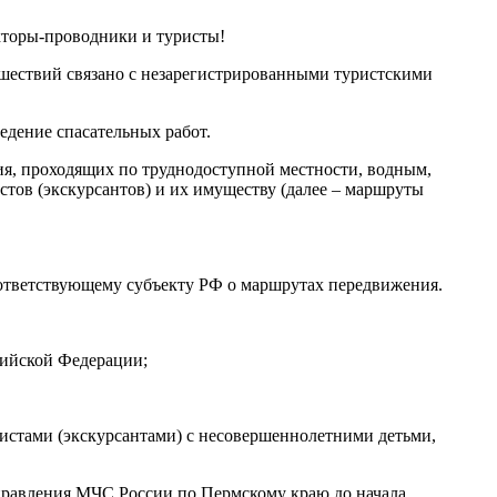
кторы-проводники и туристы!
сшествий связано с незарегистрированными туристскими
едение спасательных работ.
, проходящих по труднодоступной местности, водным,
тов (экскурсантов) и их имуществу (далее – маршруты
ответствующему субъекту РФ о маршрутах передвижения.
сийской Федерации;
ристами (экскурсантами) с несовершеннолетними детьми,
правления МЧС России по Пермскому краю до начала