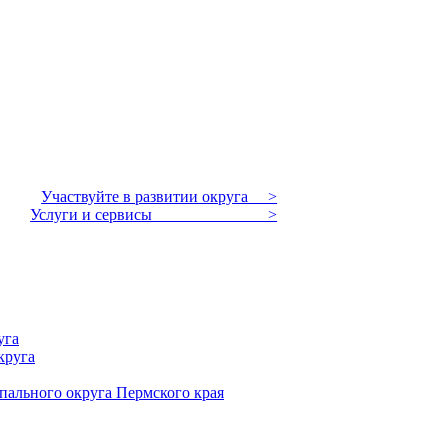
Участвуйте в развитии округа >
Услуги и сервисы >
уга
круга
пального округа Пермского края