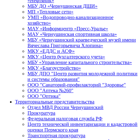
«Нефтяник»
МБУ ДО «Чернушинская ДШИ»
МП «Тепловые сети»
УМП «Водопроводно-канализационное
хозяйство»
МАУ «Информцентр «Пресс-Уралье»
МАУ «Чернушинская спортивная школа»
МБУ «Чернушинский краеведческий музей имени
Вячеслава Григорьевича Хлопина»
МКУ «ЕДДС и АСФ»
МКУ «Центр бухгалтерского учета»
МБУ «Управление капитального строительства»
МКУ «Благоустройство»
МБУ ДПО "Центр развития молодежной политики
и системы образования"
ООО "Санаторий-профилакторий "Здоровье"
ООО "Аптека №260"
ООО "Оптика"
Территориальные представительства
Отдел МВД России Чернушинский
Прокуратура
Федеральная налоговая служба РФ
Центр технической инвентаризации и кадастровой
оценки Пермского края
Транспортная прокуратура