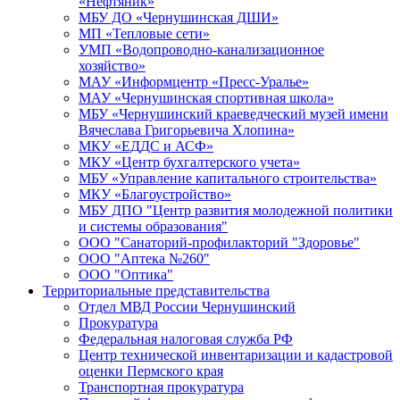
«Нефтяник»
МБУ ДО «Чернушинская ДШИ»
МП «Тепловые сети»
УМП «Водопроводно-канализационное
хозяйство»
МАУ «Информцентр «Пресс-Уралье»
МАУ «Чернушинская спортивная школа»
МБУ «Чернушинский краеведческий музей имени
Вячеслава Григорьевича Хлопина»
МКУ «ЕДДС и АСФ»
МКУ «Центр бухгалтерского учета»
МБУ «Управление капитального строительства»
МКУ «Благоустройство»
МБУ ДПО "Центр развития молодежной политики
и системы образования"
ООО "Санаторий-профилакторий "Здоровье"
ООО "Аптека №260"
ООО "Оптика"
Территориальные представительства
Отдел МВД России Чернушинский
Прокуратура
Федеральная налоговая служба РФ
Центр технической инвентаризации и кадастровой
оценки Пермского края
Транспортная прокуратура