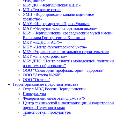
«Нефтяник»
МБУ ДО «Чернушинская ДШИ»
МП «Тепловые сети»
УМП «Водопроводно-канализационное
хозяйство»
МАУ «Информцентр «Пресс-Уралье»
МАУ «Чернушинская спортивная школа»
МБУ «Чернушинский краеведческий музей имени
Вячеслава Григорьевича Хлопина»
МКУ «ЕДДС и АСФ»
МКУ «Центр бухгалтерского учета»
МБУ «Управление капитального строительства»
МКУ «Благоустройство»
МБУ ДПО "Центр развития молодежной политики
и системы образования"
ООО "Санаторий-профилакторий "Здоровье"
ООО "Аптека №260"
ООО "Оптика"
Территориальные представительства
Отдел МВД России Чернушинский
Прокуратура
Федеральная налоговая служба РФ
Центр технической инвентаризации и кадастровой
оценки Пермского края
Транспортная прокуратура