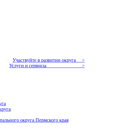
Участвуйте в развитии округа >
Услуги и сервисы >
уга
круга
пального округа Пермского края