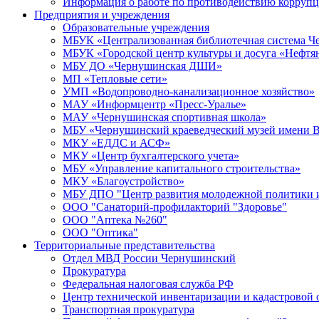
Информация о работе по противодействию корруп
Предприятия и учреждения
Образовательные учреждения
МБУК «Централизованная библиотечная система Че
МБУК «Городской центр культуры и досуга «Нефтя
МБУ ДО «Чернушинская ДШИ»
МП «Тепловые сети»
УМП «Водопроводно-канализационное хозяйство»
МАУ «Информцентр «Пресс-Уралье»
МАУ «Чернушинская спортивная школа»
МБУ «Чернушинский краеведческий музей имени В
МКУ «ЕДДС и АСФ»
МКУ «Центр бухгалтерского учета»
МБУ «Управление капитального строительства»
МКУ «Благоустройство»
МБУ ДПО "Центр развития молодежной политики и
ООО "Санаторий-профилакторий "Здоровье"
ООО "Аптека №260"
ООО "Оптика"
Территориальные представительства
Отдел МВД России Чернушинский
Прокуратура
Федеральная налоговая служба РФ
Центр технической инвентаризации и кадастровой 
Транспортная прокуратура