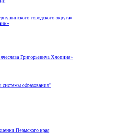
ции
рнушинского городского округа»
ник»
ячеслава Григорьевича Хлопина»
 системы образования"
оценки Пермского края