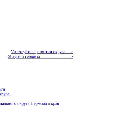
Участвуйте в развитии округа >
Услуги и сервисы >
уга
круга
пального округа Пермского края