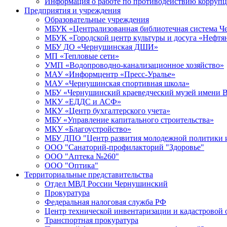
Информация о работе по противодействию корруп
Предприятия и учреждения
Образовательные учреждения
МБУК «Централизованная библиотечная система Че
МБУК «Городской центр культуры и досуга «Нефтя
МБУ ДО «Чернушинская ДШИ»
МП «Тепловые сети»
УМП «Водопроводно-канализационное хозяйство»
МАУ «Информцентр «Пресс-Уралье»
МАУ «Чернушинская спортивная школа»
МБУ «Чернушинский краеведческий музей имени В
МКУ «ЕДДС и АСФ»
МКУ «Центр бухгалтерского учета»
МБУ «Управление капитального строительства»
МКУ «Благоустройство»
МБУ ДПО "Центр развития молодежной политики и
ООО "Санаторий-профилакторий "Здоровье"
ООО "Аптека №260"
ООО "Оптика"
Территориальные представительства
Отдел МВД России Чернушинский
Прокуратура
Федеральная налоговая служба РФ
Центр технической инвентаризации и кадастровой 
Транспортная прокуратура