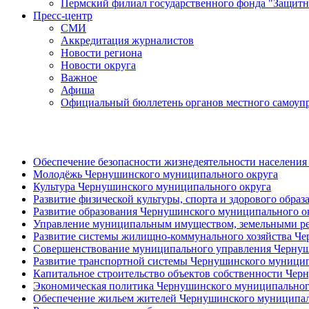
Пермский филиал государственного фонда "Защитн
Пресс-центр
СМИ
Аккредитация журналистов
Новости региона
Новости округа
Важное
Афиша
Официальный бюллетень органов местного самоупр
Обеспечение безопасности жизнедеятельности населени
Молодёжь Чернушинского муниципального округа
Культура Чернушинского муниципального округа
Развитие физической культуры, спорта и здорового обра
Развитие образования Чернушинского муниципального о
Управление муниципальным имуществом, земельными рес
Развитие системы жилищно-коммунального хозяйства Ч
Совершенствование муниципального управления Чернуш
Развитие транспортной системы Чернушинского муницип
Капитальное строительство объектов собственности Чер
Экономическая политика Чернушинского муниципальног
Обеспечение жильем жителей Чернушинского муниципал