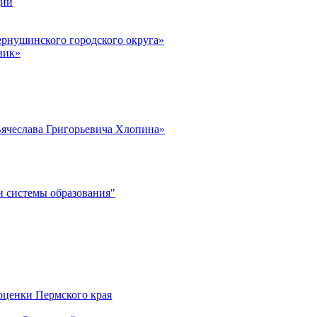
ции
рнушинского городского округа»
ник»
ячеслава Григорьевича Хлопина»
 системы образования"
оценки Пермского края