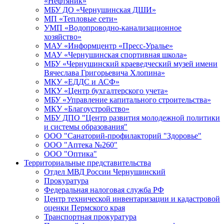
«Нефтяник»
МБУ ДО «Чернушинская ДШИ»
МП «Тепловые сети»
УМП «Водопроводно-канализационное
хозяйство»
МАУ «Информцентр «Пресс-Уралье»
МАУ «Чернушинская спортивная школа»
МБУ «Чернушинский краеведческий музей имени
Вячеслава Григорьевича Хлопина»
МКУ «ЕДДС и АСФ»
МКУ «Центр бухгалтерского учета»
МБУ «Управление капитального строительства»
МКУ «Благоустройство»
МБУ ДПО "Центр развития молодежной политики
и системы образования"
ООО "Санаторий-профилакторий "Здоровье"
ООО "Аптека №260"
ООО "Оптика"
Территориальные представительства
Отдел МВД России Чернушинский
Прокуратура
Федеральная налоговая служба РФ
Центр технической инвентаризации и кадастровой
оценки Пермского края
Транспортная прокуратура