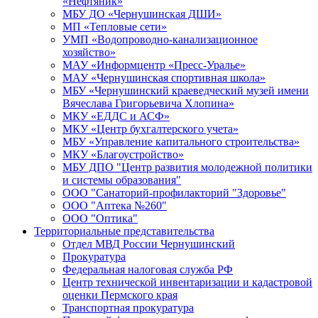
«Нефтяник»
МБУ ДО «Чернушинская ДШИ»
МП «Тепловые сети»
УМП «Водопроводно-канализационное
хозяйство»
МАУ «Информцентр «Пресс-Уралье»
МАУ «Чернушинская спортивная школа»
МБУ «Чернушинский краеведческий музей имени
Вячеслава Григорьевича Хлопина»
МКУ «ЕДДС и АСФ»
МКУ «Центр бухгалтерского учета»
МБУ «Управление капитального строительства»
МКУ «Благоустройство»
МБУ ДПО "Центр развития молодежной политики
и системы образования"
ООО "Санаторий-профилакторий "Здоровье"
ООО "Аптека №260"
ООО "Оптика"
Территориальные представительства
Отдел МВД России Чернушинский
Прокуратура
Федеральная налоговая служба РФ
Центр технической инвентаризации и кадастровой
оценки Пермского края
Транспортная прокуратура