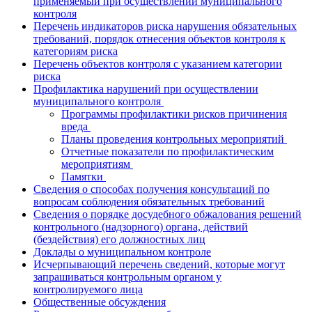
применяемый при осуществлении муниципального
контроля
Перечень индикаторов риска нарушения обязательных
требований, порядок отнесения объектов контроля к
категориям риска
Перечень объектов контроля с указанием категории
риска
Профилактика нарушений при осуществлении
муниципального контроля
Программы профилактики рисков причинения
вреда
Планы проведения контрольных мероприятий
Отчетные показатели по профилактическим
мероприятиям
Памятки
Сведения о способах получения консультаций по
вопросам соблюдения обязательных требований
Сведения о порядке досудебного обжалования решений
контрольного (надзорного) органа, действий
(бездействия) его должностных лиц
Доклады о муниципальном контроле
Исчерпывающий перечень сведений, которые могут
запрашиваться контрольным органом у
контролируемого лица
Общественные обсуждения