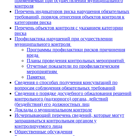
применяемый при осуществлении муниципального
контроля
Перечень индикаторов риска нарушения обязательных
требований, порядок отнесения объектов контроля к
категориям риска
Перечень объектов контроля с указанием категории
риска
Профилактика нарушений при осуществлении
муниципального контроля
Программы профилактики рисков причинения
вреда
Планы проведения контрольных мероприятий
Отчетные показатели по профилактическим
мероприятиям
Памятки
Сведения о способах получения консультаций по
вопросам соблюдения обязательных требований
Сведения о порядке досудебного обжалования решений
контрольного (надзорного) органа, действий
(бездействия) его должностных лиц
Доклады о муниципальном контроле
Исчерпывающий перечень сведений, которые могут
запрашиваться контрольным органом у
контролируемого лица
Общественные обсуждения