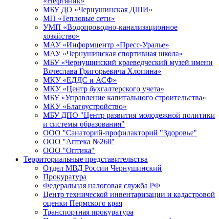
«Нефтяник»
МБУ ДО «Чернушинская ДШИ»
МП «Тепловые сети»
УМП «Водопроводно-канализационное
хозяйство»
МАУ «Информцентр «Пресс-Уралье»
МАУ «Чернушинская спортивная школа»
МБУ «Чернушинский краеведческий музей имени
Вячеслава Григорьевича Хлопина»
МКУ «ЕДДС и АСФ»
МКУ «Центр бухгалтерского учета»
МБУ «Управление капитального строительства»
МКУ «Благоустройство»
МБУ ДПО "Центр развития молодежной политики
и системы образования"
ООО "Санаторий-профилакторий "Здоровье"
ООО "Аптека №260"
ООО "Оптика"
Территориальные представительства
Отдел МВД России Чернушинский
Прокуратура
Федеральная налоговая служба РФ
Центр технической инвентаризации и кадастровой
оценки Пермского края
Транспортная прокуратура