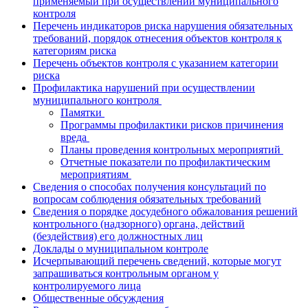
применяемый при осуществлении муниципального
контроля
Перечень индикаторов риска нарушения обязательных
требований, порядок отнесения объектов контроля к
категориям риска
Перечень объектов контроля с указанием категории
риска
Профилактика нарушений при осуществлении
муниципального контроля
Памятки
Программы профилактики рисков причинения
вреда
Планы проведения контрольных мероприятий
Отчетные показатели по профилактическим
мероприятиям
Сведения о способах получения консультаций по
вопросам соблюдения обязательных требований
Сведения о порядке досудебного обжалования решений
контрольного (надзорного) органа, действий
(бездействия) его должностных лиц
Доклады о муниципальном контроле
Исчерпывающий перечень сведений, которые могут
запрашиваться контрольным органом у
контролируемого лица
Общественные обсуждения