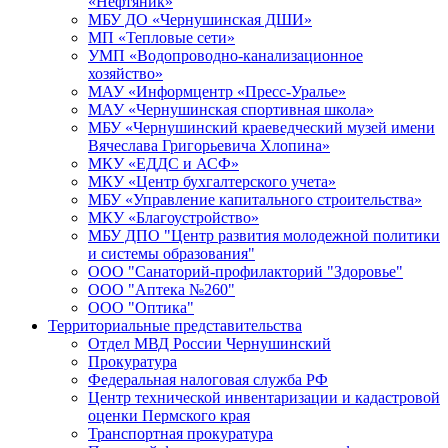
«Нефтяник»
МБУ ДО «Чернушинская ДШИ»
МП «Тепловые сети»
УМП «Водопроводно-канализационное
хозяйство»
МАУ «Информцентр «Пресс-Уралье»
МАУ «Чернушинская спортивная школа»
МБУ «Чернушинский краеведческий музей имени
Вячеслава Григорьевича Хлопина»
МКУ «ЕДДС и АСФ»
МКУ «Центр бухгалтерского учета»
МБУ «Управление капитального строительства»
МКУ «Благоустройство»
МБУ ДПО "Центр развития молодежной политики
и системы образования"
ООО "Санаторий-профилакторий "Здоровье"
ООО "Аптека №260"
ООО "Оптика"
Территориальные представительства
Отдел МВД России Чернушинский
Прокуратура
Федеральная налоговая служба РФ
Центр технической инвентаризации и кадастровой
оценки Пермского края
Транспортная прокуратура