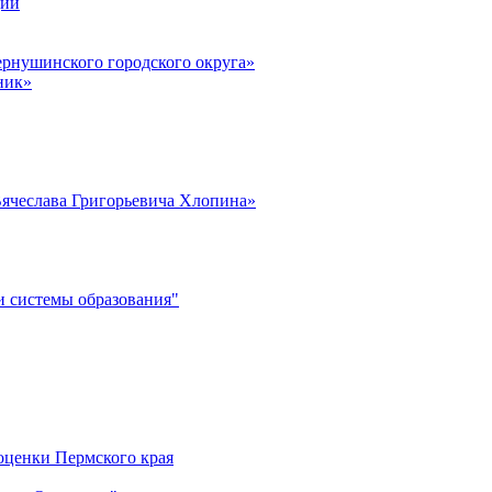
ции
рнушинского городского округа»
ник»
ячеслава Григорьевича Хлопина»
 системы образования"
оценки Пермского края