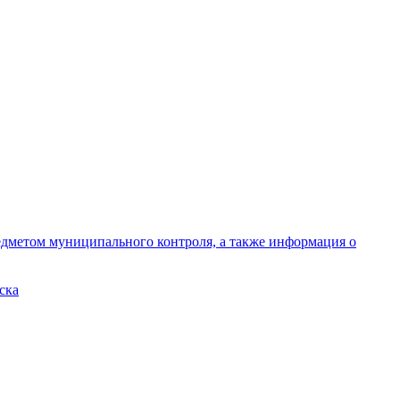
едметом муниципального контроля, а также информация о
ска