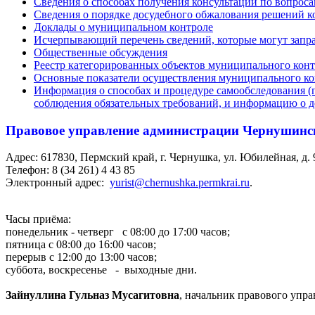
Сведения о способах получения консультаций по вопрос
Сведения о порядке досудебного обжалования решений ко
Доклады о муниципальном контроле
Исчерпывающий перечень сведений, которые могут запр
Общественные обсуждения
Реестр категорированных объектов муниципального кон
Основные показатели осуществления муниципального ко
Информация о способах и процедуре самообследования (п
соблюдения обязательных требований, и информацию о 
Правовое управление администрации Чернушинс
Адрес: 617830, Пермский край, г. Чернушка, ул. Юбилейная, д. 9,
Телефон: 8 (34 261) 4 43 85
Электронный адрес:
yurist@chernushka.permkrai.ru
.
Часы приёма:
понедельник - четверг с 08:00 до 17:00 часов;
пятница с 08:00 до 16:00 часов;
перерыв с 12:00 до 13:00 часов;
суббота, воскресенье - выходные дни.
Зайнуллина Гульназ Мусагитовна
, начальник правового упра