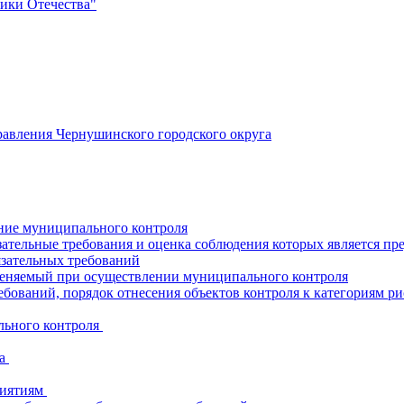
ики Отечества"
авления Чернушинского городского округа
ние муниципального контроля
ательные требования и оценка соблюдения которых является пр
язательных требований
меняемый при осуществлении муниципального контроля
бований, порядок отнесения объектов контроля к категориям ри
льного контроля
да
риятиям