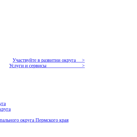
Участвуйте в развитии округа >
Услуги и сервисы >
уга
круга
пального округа Пермского края