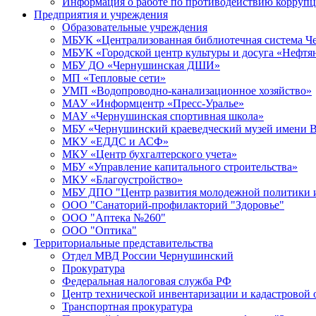
Информация о работе по противодействию корруп
Предприятия и учреждения
Образовательные учреждения
МБУК «Централизованная библиотечная система Че
МБУК «Городской центр культуры и досуга «Нефтя
МБУ ДО «Чернушинская ДШИ»
МП «Тепловые сети»
УМП «Водопроводно-канализационное хозяйство»
МАУ «Информцентр «Пресс-Уралье»
МАУ «Чернушинская спортивная школа»
МБУ «Чернушинский краеведческий музей имени В
МКУ «ЕДДС и АСФ»
МКУ «Центр бухгалтерского учета»
МБУ «Управление капитального строительства»
МКУ «Благоустройство»
МБУ ДПО "Центр развития молодежной политики и
ООО "Санаторий-профилакторий "Здоровье"
ООО "Аптека №260"
ООО "Оптика"
Территориальные представительства
Отдел МВД России Чернушинский
Прокуратура
Федеральная налоговая служба РФ
Центр технической инвентаризации и кадастровой 
Транспортная прокуратура