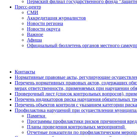
Пермский филиал государственного фонда "Защитн
Пресс-центр
СМИ
Аккредитация журналистов
Новости региона
Новости округа
Важное
Афиша
Официальный бюллетень органов местного самоупр
Контакты
Нормативные правовые акты, регулирующие осуществле
Перечень нормативных правовых актов, содержащих обяз
мерах ответственности, применяемых при нарушении об
Проверочный лист (список контрольных вопросов), при
Перечень индикаторов риска нарушения обязательных тре
Перечень объектов контроля с указанием категории риска
Профилактика нарушений при осуществлении муниципа
Памятки
Программы профилактики рисков причинения вре
Планы проведения контрольных мероприятий
Отчетные показатели по профилактическим мероп