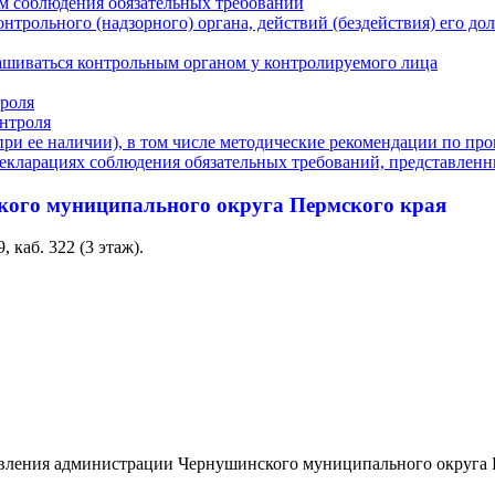
ам соблюдения обязательных требований
нтрольного (надзорного) органа, действий (бездействия) его д
ашиваться контрольным органом у контролируемого лица
троля
нтроля
ри ее наличии), в том числе методические рекомендации по пр
декларациях соблюдения обязательных требований, представле
кого муниципального округа Пермского края
 каб. 322 (3 этаж).
вления администрации Чернушинского муниципального округа Перм