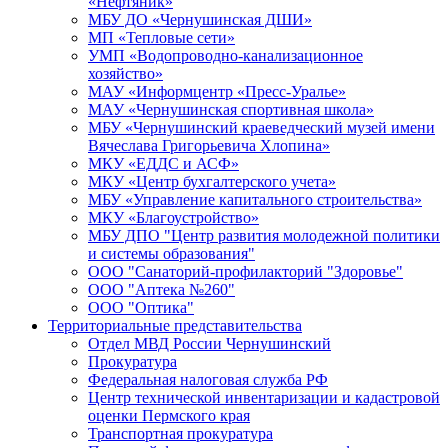
«Нефтяник»
МБУ ДО «Чернушинская ДШИ»
МП «Тепловые сети»
УМП «Водопроводно-канализационное
хозяйство»
МАУ «Информцентр «Пресс-Уралье»
МАУ «Чернушинская спортивная школа»
МБУ «Чернушинский краеведческий музей имени
Вячеслава Григорьевича Хлопина»
МКУ «ЕДДС и АСФ»
МКУ «Центр бухгалтерского учета»
МБУ «Управление капитального строительства»
МКУ «Благоустройство»
МБУ ДПО "Центр развития молодежной политики
и системы образования"
ООО "Санаторий-профилакторий "Здоровье"
ООО "Аптека №260"
ООО "Оптика"
Территориальные представительства
Отдел МВД России Чернушинский
Прокуратура
Федеральная налоговая служба РФ
Центр технической инвентаризации и кадастровой
оценки Пермского края
Транспортная прокуратура