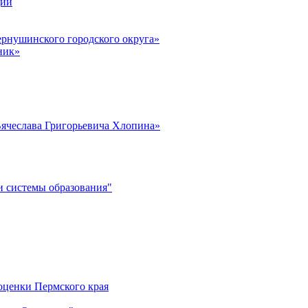
ции
рнушинского городского округа»
ник»
ячеслава Григорьевича Хлопина»
 системы образования"
оценки Пермского края