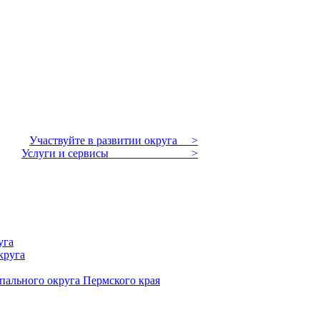
Участвуйте в развитии округа >
Услуги и сервисы >
уга
круга
пального округа Пермского края