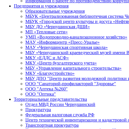
Информация о работе по противодействию корруп
Предприятия и учреждения
Образовательные учреждения
МБУК «Централизованная библиотечная система Че
МБУК «Городской центр культуры и досуга «Нефтя
МБУ ДО «Чернушинская ДШИ»
МП «Тепловые сети»
УМП «Водопроводно-канализационное хозяйство»
МАУ «Информцентр «Пресс-Уралье»
МАУ «Чернушинская спортивная школа»
МБУ «Чернушинский краеведческий музей имени В
МКУ «ЕДДС и АСФ»
МКУ «Центр бухгалтерского учета»
МБУ «Управление капитального строительства»
МКУ «Благоустройство»
МБУ ДПО "Центр развития молодежной политики и
ООО "Санаторий-профилакторий "Здоровье"
ООО "Аптека №260"
ООО "Оптика"
Территориальные представительства
Отдел МВД России Чернушинский
Прокуратура
Федеральная налоговая служба РФ
Центр технической инвентаризации и кадастровой 
Транспортная прокуратура