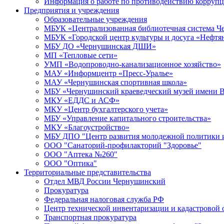
Информация о работе по противодействию корруп
Предприятия и учреждения
Образовательные учреждения
МБУК «Централизованная библиотечная система Че
МБУК «Городской центр культуры и досуга «Нефтя
МБУ ДО «Чернушинская ДШИ»
МП «Тепловые сети»
УМП «Водопроводно-канализационное хозяйство»
МАУ «Информцентр «Пресс-Уралье»
МАУ «Чернушинская спортивная школа»
МБУ «Чернушинский краеведческий музей имени В
МКУ «ЕДДС и АСФ»
МКУ «Центр бухгалтерского учета»
МБУ «Управление капитального строительства»
МКУ «Благоустройство»
МБУ ДПО "Центр развития молодежной политики и
ООО "Санаторий-профилакторий "Здоровье"
ООО "Аптека №260"
ООО "Оптика"
Территориальные представительства
Отдел МВД России Чернушинский
Прокуратура
Федеральная налоговая служба РФ
Центр технической инвентаризации и кадастровой 
Транспортная прокуратура