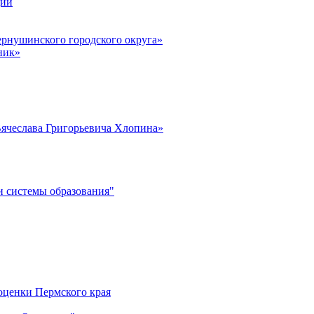
ции
рнушинского городского округа»
ник»
ячеслава Григорьевича Хлопина»
 системы образования"
оценки Пермского края