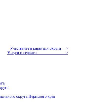
Участвуйте в развитии округа >
Услуги и сервисы >
уга
круга
пального округа Пермского края