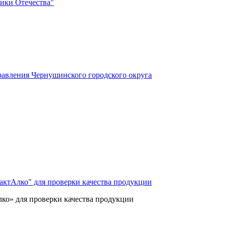
ики Отечества"
авления Чернушинского городского округа
ктАлко" для проверки качества продукции
о» для проверки качества продукции