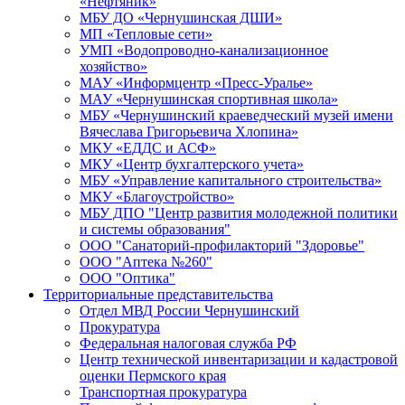
«Нефтяник»
МБУ ДО «Чернушинская ДШИ»
МП «Тепловые сети»
УМП «Водопроводно-канализационное
хозяйство»
МАУ «Информцентр «Пресс-Уралье»
МАУ «Чернушинская спортивная школа»
МБУ «Чернушинский краеведческий музей имени
Вячеслава Григорьевича Хлопина»
МКУ «ЕДДС и АСФ»
МКУ «Центр бухгалтерского учета»
МБУ «Управление капитального строительства»
МКУ «Благоустройство»
МБУ ДПО "Центр развития молодежной политики
и системы образования"
ООО "Санаторий-профилакторий "Здоровье"
ООО "Аптека №260"
ООО "Оптика"
Территориальные представительства
Отдел МВД России Чернушинский
Прокуратура
Федеральная налоговая служба РФ
Центр технической инвентаризации и кадастровой
оценки Пермского края
Транспортная прокуратура