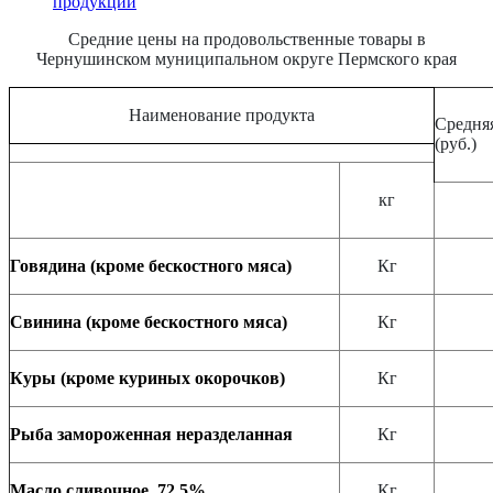
продукции
Средние цены на продовольственные товары в
Чернушинском муниципальном округе Пермского края
Наименование продукта
Средняя
(руб.)
кг
Говядина (кроме бескостного мяса)
Кг
Свинина (кроме бескостного мяса)
Кг
Куры (кроме куриных окорочков)
Кг
Рыба замороженная неразделанная
Кг
Масло сливочное, 72,5%
Кг