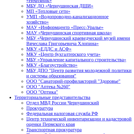
«Нефтяник»
МБУ ДО «Чернушинская ДШИ»
МП «Тепловые сети»
УМП «Водопроводно-канализационное
хозяйство»
МАУ «Информцентр «Пресс-Уралье»
МАУ «Чернушинская спортивная школа»
МБУ «Чернушинский краеведческий музей имени
Вячеслава Григорьевича Хлопина»
МКУ «ЕДДС и АСФ»
МКУ «Центр бухгалтерского учета»
МБУ «Управление капитального строительства»
МКУ «Благоустройство»
МБУ ДПО "Центр развития молодежной политики
и системы образования"
ООО "Санаторий-профилакторий "Здоровье"
ООО "Аптека №260"
ООО "Оптика"
Территориальные представительства
Отдел МВД России Чернушинский
Прокуратура
Федеральная налоговая служба РФ
Центр технической инвентаризации и кадастровой
оценки Пермского края
Транспортная прокуратура