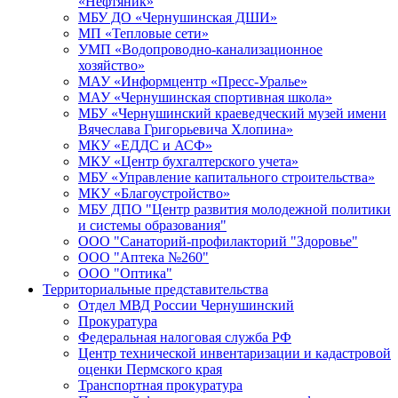
«Нефтяник»
МБУ ДО «Чернушинская ДШИ»
МП «Тепловые сети»
УМП «Водопроводно-канализационное
хозяйство»
МАУ «Информцентр «Пресс-Уралье»
МАУ «Чернушинская спортивная школа»
МБУ «Чернушинский краеведческий музей имени
Вячеслава Григорьевича Хлопина»
МКУ «ЕДДС и АСФ»
МКУ «Центр бухгалтерского учета»
МБУ «Управление капитального строительства»
МКУ «Благоустройство»
МБУ ДПО "Центр развития молодежной политики
и системы образования"
ООО "Санаторий-профилакторий "Здоровье"
ООО "Аптека №260"
ООО "Оптика"
Территориальные представительства
Отдел МВД России Чернушинский
Прокуратура
Федеральная налоговая служба РФ
Центр технической инвентаризации и кадастровой
оценки Пермского края
Транспортная прокуратура