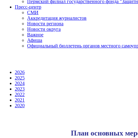
Пермский филиал государственного фонда "Защитн
Пресс-центр
СМИ
Аккредитация журналистов
Новости региона
Новости округа
Важное
Афиша
Официальный бюллетень органов местного самоупр
2026
2025
2024
2023
2022
2021
2020
План основных мер