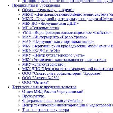
Информация о работе по противодействию корруп
Предприятия и учреждения
Образовательные учреждения
МБУК «Централизованная библиотечная система Че
МБУК «Городской центр культуры и досуга «Нефтя
МБУ ДО «Чернушинская ДШИ»
МП «Тепловые сети»
УМП «Водопроводно-канализационное хозяйство»
МАУ «Информцентр «Пресс-Уралье»
МАУ «Чернушинская спортивная школа»
МБУ «Чернушинский краеведческий музей имени В
МКУ «ЕДДС и АСФ»
МКУ «Центр бухгалтерского учета»
МБУ «Управление капитального строительства»
МКУ «Благоустройство»
МБУ ДПО "Центр развития молодежной политики и
ООО "Санаторий-профилакторий "Здоровье"
ООО "Аптека №260"
ООО "Оптика"
Территориальные представительства
Отдел МВД России Чернушинский
Прокуратура
Федеральная налоговая служба РФ
Центр технической инвентаризации и кадастровой 
Транспортная прокуратура