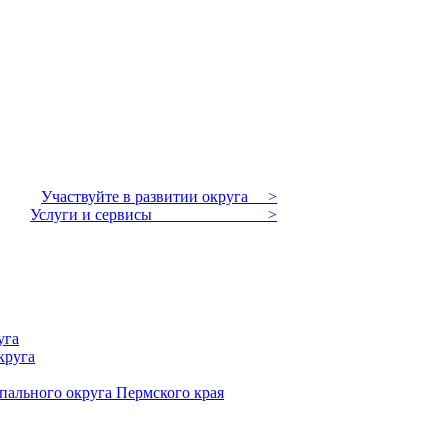
Участвуйте в развитии округа >
Услуги и сервисы >
уга
круга
пального округа Пермского края