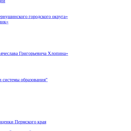
ции
рнушинского городского округа»
ник»
ячеслава Григорьевича Хлопина»
 системы образования"
оценки Пермского края