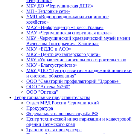
«Нефтяник»
МБУ ДО «Чернушинская ДШИ»
МП «Тепловые сети»
УМП «Водопроводно-канализационное
хозяйство»
МАУ «Информцентр «Пресс-Уралье»
МАУ «Чернушинская спортивная школа»
МБУ «Чернушинский краеведческий музей имени
Вячеслава Григорьевича Хлопина»
МКУ «ЕДДС и АСФ»
МКУ «Центр бухгалтерского учета»
МБУ «Управление капитального строительства»
МКУ «Благоустройство»
МБУ ДПО "Центр развития молодежной политики
и системы образования"
ООО "Санаторий-профилакторий "Здоровье"
ООО "Аптека №260"
ООО "Оптика"
Территориальные представительства
Отдел МВД России Чернушинский
Прокуратура
Федеральная налоговая служба РФ
Центр технической инвентаризации и кадастровой
оценки Пермского края
Транспортная прокуратура