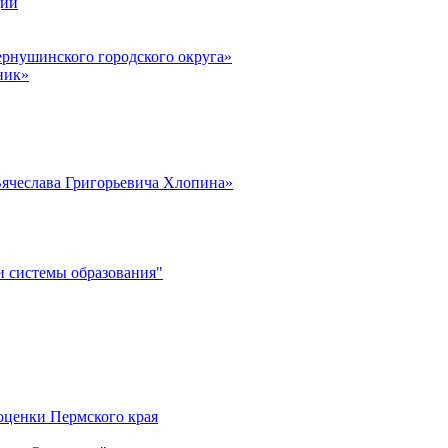
ции
рнушинского городского округа»
ник»
ячеслава Григорьевича Хлопина»
 системы образования"
оценки Пермского края