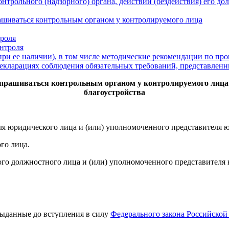
нтрольного (надзорного) органа, действий (бездействия) его д
ашиваться контрольным органом у контролируемого лица
троля
нтроля
ри ее наличии), в том числе методические рекомендации по пр
декларациях соблюдения обязательных требований, представле
прашиваться контрольным органом у контролируемого лица
благоустройства
ля юридического лица и (или) уполномоченного представителя 
го лица.
го должностного лица и (или) уполномоченного представителя 
выданные до вступления в силу
Федерального закона Российской