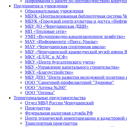
Информация о работе по противодействию корруп
Предприятия и учреждения
Образовательные учреждения
МБУК «Централизованная библиотечная система Че
МБУК «Городской центр культуры и досуга «Нефтя
МБУ ДО «Чернушинская ДШИ»
МП «Тепловые сети»
УМП «Водопроводно-канализационное хозяйство»
МАУ «Информцентр «Пресс-Уралье»
МАУ «Чернушинская спортивная школа»
МБУ «Чернушинский краеведческий музей имени В
МКУ «ЕДДС и АСФ»
МКУ «Центр бухгалтерского учета»
МБУ «Управление капитального строительства»
МКУ «Благоустройство»
МБУ ДПО "Центр развития молодежной политики и
ООО "Санаторий-профилакторий "Здоровье"
ООО "Аптека №260"
ООО "Оптика"
Территориальные представительства
Отдел МВД России Чернушинский
Прокуратура
Федеральная налоговая служба РФ
Центр технической инвентаризации и кадастровой 
Транспортная прокуратура