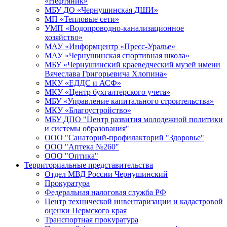
«Нефтяник»
МБУ ДО «Чернушинская ДШИ»
МП «Тепловые сети»
УМП «Водопроводно-канализационное
хозяйство»
МАУ «Информцентр «Пресс-Уралье»
МАУ «Чернушинская спортивная школа»
МБУ «Чернушинский краеведческий музей имени
Вячеслава Григорьевича Хлопина»
МКУ «ЕДДС и АСФ»
МКУ «Центр бухгалтерского учета»
МБУ «Управление капитального строительства»
МКУ «Благоустройство»
МБУ ДПО "Центр развития молодежной политики
и системы образования"
ООО "Санаторий-профилакторий "Здоровье"
ООО "Аптека №260"
ООО "Оптика"
Территориальные представительства
Отдел МВД России Чернушинский
Прокуратура
Федеральная налоговая служба РФ
Центр технической инвентаризации и кадастровой
оценки Пермского края
Транспортная прокуратура