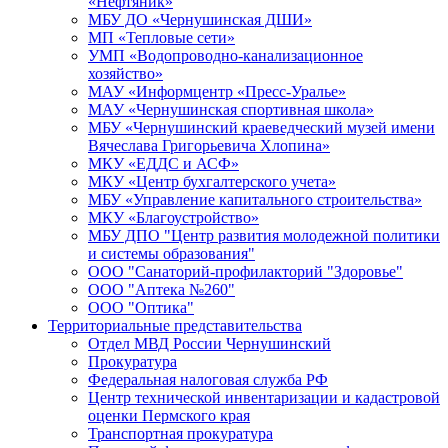
«Нефтяник»
МБУ ДО «Чернушинская ДШИ»
МП «Тепловые сети»
УМП «Водопроводно-канализационное
хозяйство»
МАУ «Информцентр «Пресс-Уралье»
МАУ «Чернушинская спортивная школа»
МБУ «Чернушинский краеведческий музей имени
Вячеслава Григорьевича Хлопина»
МКУ «ЕДДС и АСФ»
МКУ «Центр бухгалтерского учета»
МБУ «Управление капитального строительства»
МКУ «Благоустройство»
МБУ ДПО "Центр развития молодежной политики
и системы образования"
ООО "Санаторий-профилакторий "Здоровье"
ООО "Аптека №260"
ООО "Оптика"
Территориальные представительства
Отдел МВД России Чернушинский
Прокуратура
Федеральная налоговая служба РФ
Центр технической инвентаризации и кадастровой
оценки Пермского края
Транспортная прокуратура