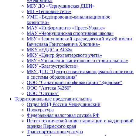
«Нефтяник»
МБУ ДО «Чернушинская ДШИ»
МП «Тепловые сети»
УМП «Водопроводно-канализационное
хозяйство»
МАУ «Информцентр «Пресс-Уралье»
МАУ «Чернушинская спортивная школа»
МБУ «Чернушинский краеведческий музей имени
Вячеслава Григорьевича Хлопина»
МКУ «ЕДДС и АСФ»
МКУ «Центр бухгалтерского учета»
МБУ «Управление капитального строительства»
МКУ «Благоустройство»
МБУ ДПО "Центр развития молодежной политики
и системы образования"
ООО "Санаторий-профилакторий "Здоровье"
ООО "Аптека №260"
ООО "Оптика"
Территориальные представительства
Отдел МВД России Чернушинский
Прокуратура
Федеральная налоговая служба РФ
Центр технической инвентаризации и кадастровой
оценки Пермского края
Транспортная прокуратура