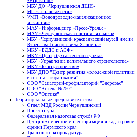
«Нефтяник»
МБУ ДО «Чернушинская ДШИ»
МП «Тепловые сети»
УМП «Водопроводно-канализационное
хозяйство»
МАУ «Информцентр «Пресс-Уралье»
МАУ «Чернушинская спортивная школа»
МБУ «Чернушинский краеведческий музей имени
Вячеслава Григорьевича Хлопина»
МКУ «ЕДДС и АСФ»
МКУ «Центр бухгалтерского учета»
МБУ «Управление капитального строительства»
МКУ «Благоустройство»
МБУ ДПО "Центр развития молодежной политики
и системы образования"
ООО "Санаторий-профилакторий "Здоровье"
ООО "Аптека №260"
ООО "Оптика"
Территориальные представительства
Отдел МВД России Чернушинский
Прокуратура
Федеральная налоговая служба РФ
Центр технической инвентаризации и кадастровой
оценки Пермского края
Транспортная прокуратура