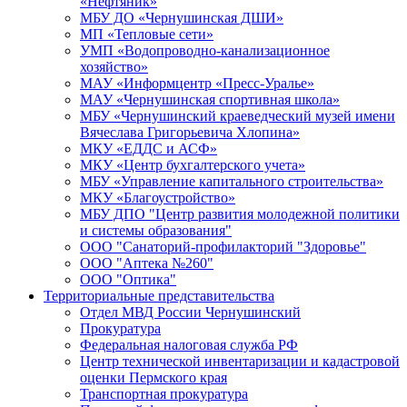
«Нефтяник»
МБУ ДО «Чернушинская ДШИ»
МП «Тепловые сети»
УМП «Водопроводно-канализационное
хозяйство»
МАУ «Информцентр «Пресс-Уралье»
МАУ «Чернушинская спортивная школа»
МБУ «Чернушинский краеведческий музей имени
Вячеслава Григорьевича Хлопина»
МКУ «ЕДДС и АСФ»
МКУ «Центр бухгалтерского учета»
МБУ «Управление капитального строительства»
МКУ «Благоустройство»
МБУ ДПО "Центр развития молодежной политики
и системы образования"
ООО "Санаторий-профилакторий "Здоровье"
ООО "Аптека №260"
ООО "Оптика"
Территориальные представительства
Отдел МВД России Чернушинский
Прокуратура
Федеральная налоговая служба РФ
Центр технической инвентаризации и кадастровой
оценки Пермского края
Транспортная прокуратура